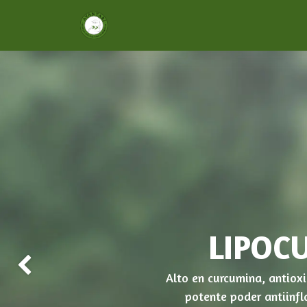
Inicio
Nosotros
Servicios
Formac
LIPOC
Anterior
Alto en curcumina, antiox
potente poder antiinfl