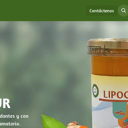
ión de Medicina China Clásica
Tienda
Educación
Contáctenos
UR
idantes y con
amatorio.